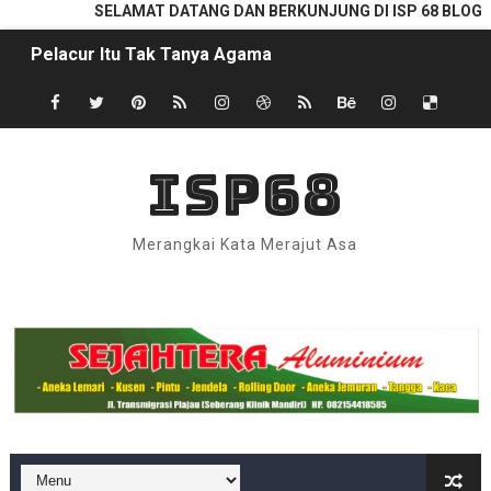
SELAMAT DATANG DAN BERKUNJUNG DI ISP 68 BLOG
Pelacur Itu Tak Tanya Agama
Ketika Si Lajang Sok Tahu Tentang Pernikahan
Al Qur’an menurut Pandangan Muhammad Abduh
ISP68
Qunut Shubuh, Antara Yang Menganggap Sunnah dan Bi
Interaktif | Kenapa Tuhan Tak Membiarkan Iblis Tetap di
Merangkai Kata Merajut Asa
Apakah Iblis Juga Utusan Tuhan (?)
Definition List
Percaya Tuhan Atau Tidak, Kita Hidup di Bumi Yang Sam
Perayaan Arba Musta'mir Juga Ada di Agama Sunda Wiw
Status Pekerjaan di Kolom E-KTP; Belum Spesifik
PAD Kotabaru Ternyata Cuma 10 Persen Dari APBD