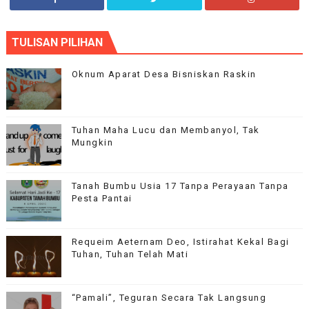
Aplha Blog
TULISAN PILIHAN
Our flagship theme is highly customizable through the options
panel, so you can modify the design, layout and typography.
Oknum Aparat Desa Bisniskan Raskin
Tuhan Maha Lucu dan Membanyol, Tak
Mungkin
Tanah Bumbu Usia 17 Tanpa Perayaan Tanpa
Pesta Pantai
Requeim Aeternam Deo, Istirahat Kekal Bagi
Tuhan, Tuhan Telah Mati
“Pamali”, Teguran Secara Tak Langsung