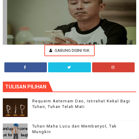
GABUNG DISINI YUK
Aplha Blog
TULISAN PILIHAN
Our flagship theme is highly customizable through the options
panel, so you can modify the design, layout and typography.
Requeim Aeternam Deo, Istirahat Kekal Bagi
Tuhan, Tuhan Telah Mati
Tuhan Maha Lucu dan Membanyol, Tak
Mungkin