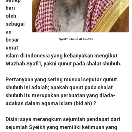
Umat Islam Bersatu, Mungkinkah ?
hari
oleh
Selamat Atas Kelahiran Kepada Yang Pernah Dilahirkan
sebagai
Selamat Kelahiran Isa AS Ibnu Maryam
an
besar
Syeikh Shalih Al Fauzan
Antara Pilkada dan Permainan Sepakbola
umat
Islam di Indonesia yang kebanyakan mengikut
Visioner, Saya Ingin Anak Saya Lebih Baik
Mazhab Syafi'i, yakni qunut pada shalat shubuh.
Tuhan, Kenalan Dong......
Pertanyaan yang sering muncul seputar qunut
shubuh ini adalah; apakah qunut pada shalat
shubuh itu merupakan perbuatan yang diada-
adakan dalam agama Islam (bid'ah) ?
Disini saya merangkum sejumlah pendapat dari
sejumlah Syeikh yang memiliki keilmuan yang