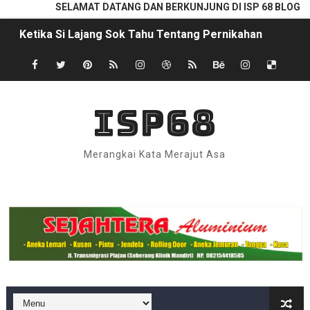
SELAMAT DATANG DAN BERKUNJUNG DI ISP 68 BLOG
Ketika Si Lajang Sok Tahu Tentang Pernikahan
Al Qur’an menurut Pandangan Muhammad Abduh
Qunut Shubuh, Antara Yang Menganggap Sunnah dan Bi
ISP68
Interaktif | Kenapa Tuhan Tak Membiarkan Iblis Tetap di
Merangkai Kata Merajut Asa
Apakah Iblis Juga Utusan Tuhan (?)
Percaya Tuhan Atau Tidak, Kita Hidup di Bumi Yang Sam
Definition List
Perayaan Arba Musta'mir Juga Ada di Agama Sunda Wiw
Status Pekerjaan di Kolom E-KTP; Belum Spesifik
PAD Kotabaru Ternyata Cuma 10 Persen Dari APBD