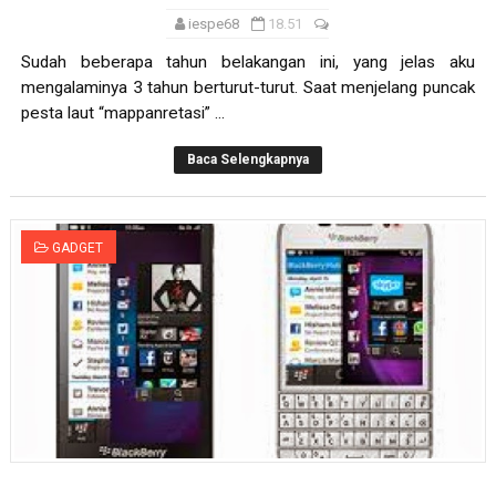
Selamat Atas Kelahiran Kepada Yang Pernah Dilahirkan
iespe68
18.51
Selamat Kelahiran Isa AS Ibnu Maryam
Sudah beberapa tahun belakangan ini, yang jelas aku
mengalaminya 3 tahun berturut-turut. Saat menjelang puncak
Antara Pilkada dan Permainan Sepakbola
pesta laut “mappanretasi” ...
Visioner, Saya Ingin Anak Saya Lebih Baik
Baca Selengkapnya
Tuhan, Kenalan Dong......
GADGET
Pelacur Itu Tak Tanya Agama