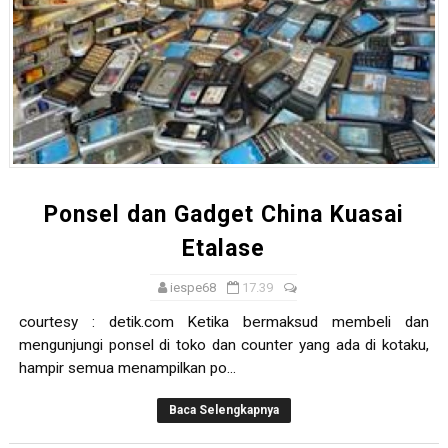
Ponsel dan Gadget China Kuasai
Etalase
iespe68
17.39
courtesy : detik.com Ketika bermaksud membeli dan
mengunjungi ponsel di toko dan counter yang ada di kotaku,
hampir semua menampilkan po...
Baca Selengkapnya