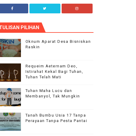
plha Blog
TULISAN PILIHAN
ur flagship theme is highly customizable through
he options panel, so you can modify the design,
ayout and typography.
Oknum Aparat Desa Bisniskan
Raskin
Requeim Aeternam Deo,
Istirahat Kekal Bagi Tuhan,
Tuhan Telah Mati
Tuhan Maha Lucu dan
Membanyol, Tak Mungkin
Tanah Bumbu Usia 17 Tanpa
Perayaan Tanpa Pesta Pantai