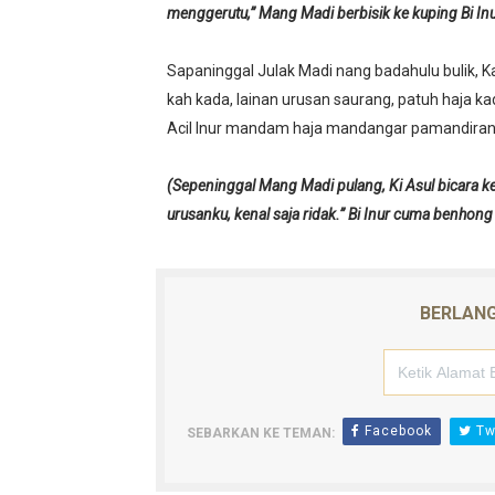
menggerutu,” Mang Madi berbisik ke kuping Bi Inu
Sapaninggal Julak Madi nang badahulu bulik, Kai
kah kada, lainan urusan saurang, patuh haja ka
Acil Inur mandam haja mandangar pamandiran 
(Sepeninggal Mang Madi pulang, Ki Asul bicara ke 
urusanku, kenal saja ridak.” Bi Inur cuma benhon
BERLANG
Facebook
Twi
SEBARKAN KE TEMAN: