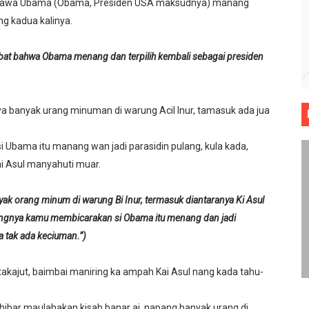
 bahawa Ubama (Obama, Presiden USA maksudnya) manang
inkah ?
ng kadua kalinya.
ada Yang Pernah Dilahirkan
at bahwa Obama menang dan terpilih kembali sebagai presiden
Ibnu Maryam
nan Sepakbola
ya banyak urang minuman di warung Acil Inur, tamasuk ada jua
aya Lebih Baik
Ubama itu manang wan jadi parasidin pulang, kula kada,
ai Asul manyahuti muar.
ak orang minum di warung Bi Inur, termasuk diantaranya Ki Asul
ngnya kamu membicarakan si Obama itu menang dan jadi
a tak ada keciuman.”)
akajut, baimbai maniring ka ampah Kai Asul nang kada tahu-
ahibar maulahakan kisah banar ai, napang banyak urang di