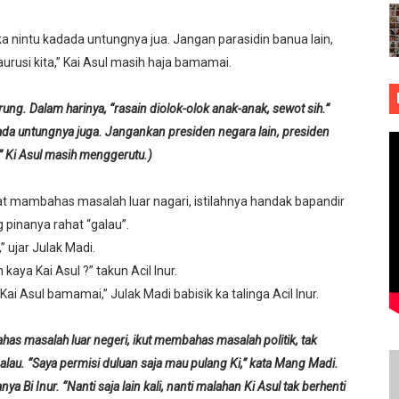
ka nintu kadada untungnya jua. Jangan parasidin banua lain,
urusi kita,” Kai Asul masih haja bamamai.
g. Dalam harinya, “rasain diolok-olok anak-anak, sewot sih.”
ada untungnya juga. Jangankan presiden negara lain, presiden
” Ki Asul masih menggerutu.)
t mambahas masalah luar nagari, istilahnya handak bapandir
g pinanya rahat “galau”.
” ujar Julak Madi.
kaya Kai Asul ?” takun Acil Inur.
ai Asul bamamai,” Julak Madi babisik ka talinga Acil Inur.
as masalah luar negeri, ikut membahas masalah politik, tak
lau. “Saya permisi duluan saja mau pulang Ki,” kata Mang Madi.
nya Bi Inur. “Nanti saja lain kali, nanti malahan Ki Asul tak berhenti