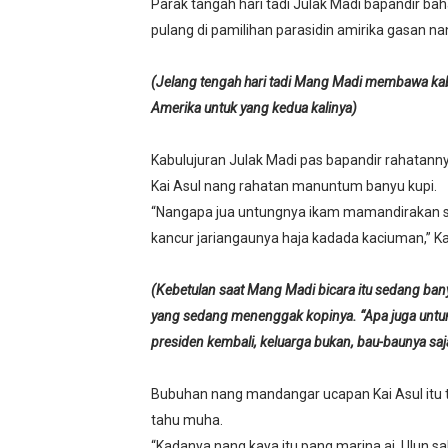
Parak tangah hari tadi Julak Madi bapandir
Umat Islam Bersatu, Mungk
pulang di pamilihan parasidin amirika gasan na
Selamat Atas Kelahiran Kep
(Jelang tengah hari tadi Mang Madi membawa kab
Selamat Kelahiran Isa AS 
Amerika untuk yang kedua kalinya)
Antara Pilkada dan Permai
Kabulujuran Julak Madi pas bapandir rahatann
Kai Asul nang rahatan manuntum banyu kupi.
Visioner, Saya Ingin Anak S
“Nangapa jua untungnya ikam mamandirakan si 
Tuhan, Kenalan Dong......
kancur jariangaunya haja kadada kaciuman,” K
(Kebetulan saat Mang Madi bicara itu sedang bany
yang sedang menenggak kopinya. “Apa juga untu
presiden kembali, keluarga bukan, bau-baunya saj
Bubuhan nang mandangar ucapan Kai Asul itu t
tahu muha.
“Kadanya nang kaya itu pang marina ai. Ulun s