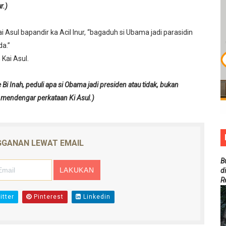
r.)
 Asul bapandir ka Acil Inur, “bagaduh si Ubama jadi parasidin
da.”
Kai Asul.
Bi Inah, peduli apa si Obama jadi presiden atau tidak, bukan
g mendengar perkataan Ki Asul.)
GANAN LEWAT EMAIL
B
d
R
tter
Pinterest
Linkedin