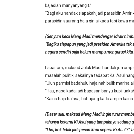
kajadian manyanyangit.”
“Bagi aku handak siapakah jadi parasidin Amiri
parasidin saurang haja gin ai kada tapi kawa ma
(Senyum kecil Mang Madi mendengar Idrak nimbrun
“Bagiku siapapun yang jadi presiden Amerika tak 
negara sendiri saja belum mampu mengurusi kita,
Labar am, maksud Julak Madi handak jua umpa
masalah pulitik, sakalinya tadapat Kai Asul nan
“Ulun parmisi badahulu haja nah bulik marina ai,
“Hau, napa kada jadi bapasan banyu kupi juakah 
“Kaina haja ba’asa, bahujung kada ampih kaina K
(Dasar sial, maksud Mang Madi ingin turut membah
tahunya ketemu Ki Asul yang tampaknya sedang ga
“Lho, kok tidak jadi pesan kopi seperti Ki Asul ?” Ta