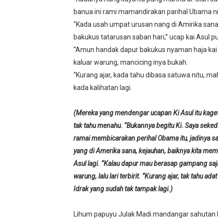
banua ini rami mamandirakan parihal Ubama nitu,
“Kada usah umpat urusan nang di Amirika sana,
bakukus tatarusan saban hari,” ucap kai Asul pu
“Amun handak dapur bakukus nyaman haja kai a
kaluar warung, mancicing inya bukah.
“Kurang ajar, kada tahu dibasa satuwa nitu, m
kada kalihatan lagi.
(Mereka yang mendengar ucapan Ki Asul itu kaget
tak tahu menahu. “Bukannya begitu Ki. Saya seked
ramai membicarakan perihal Obama itu, jadinya sa
yang di Amerika sana, kejauhan, baiknya kita memi
Asul lagi. “Kalau dapur mau berasap gampang saja
warung, lalu lari terbirit. “Kurang ajar, tak tahu 
Idrak yang sudah tak tampak lagi.)
Lihum papuyu Julak Madi mandangar sahutan Idr