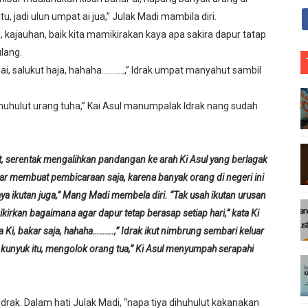
 jadi ulun umpat ai jua,” Julak Madi mambila diri.
 kajauhan, baik kita mamikirakan kaya apa sakira dapur tatap
A
lang.
O
i, salukut haja, hahaha………..,” Idrak umpat manyahut sambil
t
l
ahuhulut urang tuha,” Kai Asul manumpalak Idrak nang sudah
, serentak mengalihkan pandangan ke arah Ki Asul yang berlagak
ar membuat pembicaraan saja, karena banyak orang di negeri ini
ya ikutan juga,” Mang Madi membela diri. “Tak usah ikutan urusan
kirkan bagaimana agar dapur tetap berasap setiap hari,” kata Ki
 Ki, bakar saja, hahaha……….,” Idrak ikut nimbrung sembari keluar
adat kunyuk itu, mengolok orang tua,” Ki Asul menyumpah serapahi
ak. Dalam hati Julak Madi, “napa tiya dihuhulut kakanakan