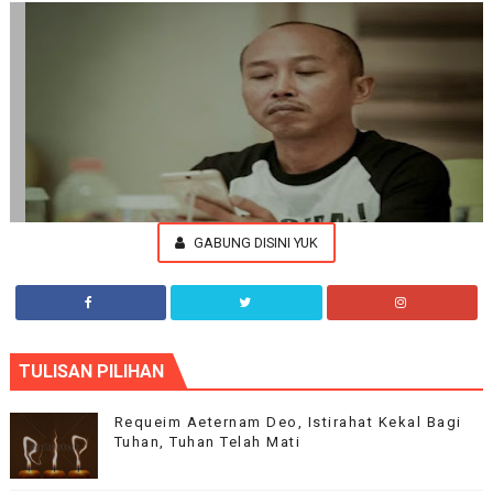
GABUNG DISINI YUK
Aplha Blog
TULISAN PILIHAN
Our flagship theme is highly customizable through the options
panel, so you can modify the design, layout and typography.
Requeim Aeternam Deo, Istirahat Kekal Bagi
Tuhan, Tuhan Telah Mati