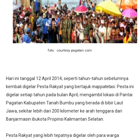
Umat Islam Bersatu, Mungkinkah ?
Selamat Atas Kelahiran Kepada Yang Pernah Dilahirkan
Selamat Kelahiran Isa AS Ibnu Maryam
Antara Pilkada dan Permainan Sepakbola
foto : courtesy pagatan.com
Visioner, Saya Ingin Anak Saya Lebih Baik
Tuhan, Kenalan Dong......
Hari ini tanggal 12 April 2014, seperti tahun-tahun sebelumnya
kembali digelar Pesta Rakyat yang bertajuk
mappatetasi
. Pesta ini
digelar setiap tahun pada bulan April, mengambil lokasi di Pantai
Pagatan Kabupaten Tanah Bumbu yang berada di bibir Laut
Jawa, sekitar lebih dari 200 kilometer ke arah tenggara dari
Banjarmasin ibukota Propinsi Kalimantan Selatan.
Pesta Rakyat yang lebih tepatnya digelar oleh para warga