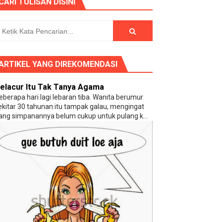
CARI TULISAN DISINI
ng (?)
ARTIKEL YANG DIREKOMENDASI
elacur Itu Tak Tanya Agama
eberapa hari lagi lebaran tiba. Wanita berumur
ekitar 30 tahunan itu tampak galau, mengingat
ang simpanannya belum cukup untuk pulang k...