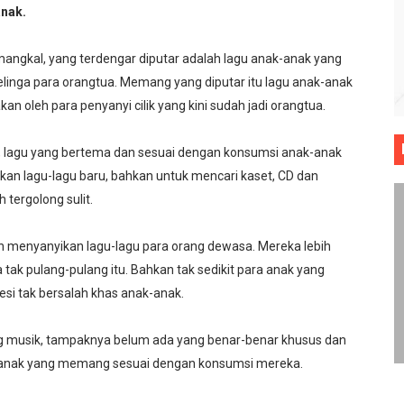
inkah ?
nak.
ada Yang Pernah Dilahirkan
ngkal, yang terdengar diputar adalah lagu anak-anak yang
i telinga para orangtua. Memang yang diputar itu lagu anak-anak
Ibnu Maryam
n oleh para penyanyi cilik yang kini sudah jadi orangtua.
nan Sepakbola
ini, lagu yang bertema dan sesuai dengan konsumsi anak-anak
aya Lebih Baik
an lagu-lagu baru, bahkan untuk mencari kaset, CD dan
tergolong sulit.
n menyanyikan lagu-lagu para orang dewasa. Mereka lebih
tak pulang-pulang itu. Bahkan tak sedikit para anak yang
si tak bersalah khas anak-anak.
ang musik, tampaknya belum ada yang benar-benar khusus dan
anak yang memang sesuai dengan konsumsi mereka.