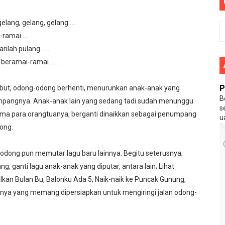
ma 10 Persen Dari APBD
elang, gelang, gelang…..
tui, Perlukah Tanah Banjar Meneriakkan Waja Sampai Ka Puti
-ramai…..
ndonesia 'Asli Pribumi Indonesia'
arilah pulang……
g beramai-ramai…….
utube Yang Menghina Nabi Muhammad SAW
P
ebut, odong-odong berhenti, menurunkan anak-anak yang
B
pangnya. Anak-anak lain yang sedang tadi sudah menunggu
s
ama para orangtuanya, berganti dinaikkan sebagai penumpang
 Mereka Pilihan Allah ?
u
ong.
edia Diluar Rangkulan
odong pun memutar lagu baru lainnya. Begitu seterusnya;
encari Keadilan di MK
, ganti lagu anak-anak yang diputar, antara lain; Lihat
kan Bulan Bu, Balonku Ada 5, Naik-naik ke Puncak Gunung,
Nabi Musa
innya yang memang dipersiapkan untuk mengiringi jalan odong-