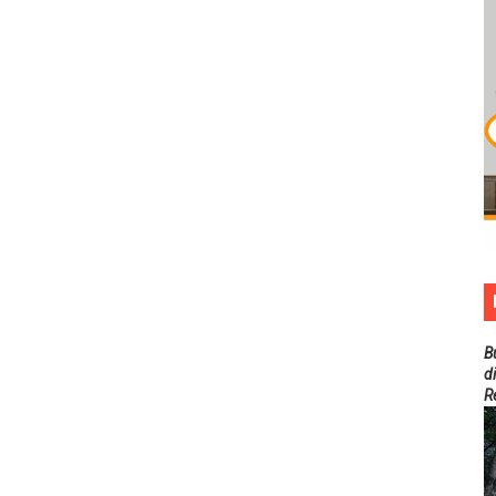
B
d
R