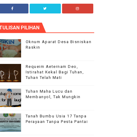
plha Blog
TULISAN PILIHAN
ur flagship theme is highly customizable through
he options panel, so you can modify the design,
ayout and typography.
Oknum Aparat Desa Bisniskan
Raskin
Requeim Aeternam Deo,
Istirahat Kekal Bagi Tuhan,
Tuhan Telah Mati
Tuhan Maha Lucu dan
Membanyol, Tak Mungkin
Tanah Bumbu Usia 17 Tanpa
Perayaan Tanpa Pesta Pantai