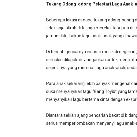
Umat Islam Bersatu, Mungk
Tukang Odong-odong Pelestari Lagu Anak-a
Selamat Atas Kelahiran Kep
Beberapa lokasi dimana tukang odong-odong ma
tidak saja akrab di telinga mereka, tapi juga d
Selamat Kelahiran Isa AS 
jaman dulu, bukan lagu anak-anak yang dibawaka
Antara Pilkada dan Permai
Di tengah gencarnya industri musik di negeri 
Visioner, Saya Ingin Anak S
semakin dilupakan. Jangankan untuk menciptak
sejenisnya yang memuat lagu anak-anak; sudah 
Tuhan, Kenalan Dong......
Para anak sekarang lebih banyak mengenal da
suka menyanyikan lagu “Bang Toyib” yang lama 
menyanyikan lagu bertema cinta dengan ekspre
Diantara sekian ajang pencarian bakat di bid
serius memperlombakan menyanyi lagu anak-