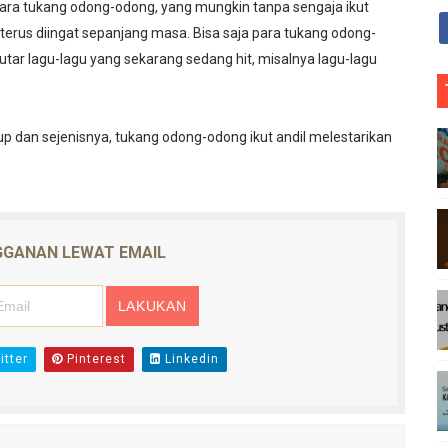
para tukang odong-odong, yang mungkin tanpa sengaja ikut
erus diingat sepanjang masa. Bisa saja para tukang odong-
ar lagu-lagu yang sekarang sedang hit, misalnya lagu-lagu
A
O
t
l
up dan sejenisnya, tukang odong-odong ikut andil melestarikan
GANAN LEWAT EMAIL
tter
Pinterest
Linkedin