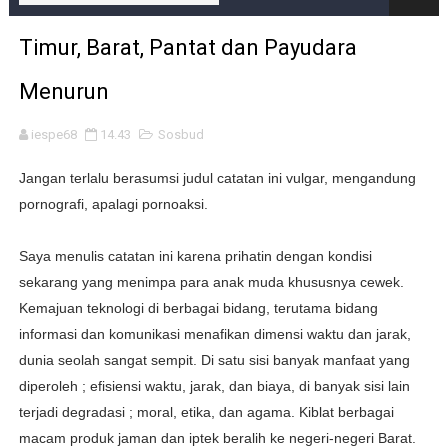
PAD Kotabaru Ternyata Cuma 10 Persen Dari APBD
Timur, Barat, Pantat dan Payudara
Jalan Alternatif Km 171 Satui, Perlukah Tanah Banjar M
Menurun
Kalau Saja Tagline Capres Indonesia 'Asli Pribumi Indon
iespe68
14.43
Sosbud
Sunnah Nabi, Kanal di Youtube Yang Menghina Nabi M
Jangan terlalu berasumsi judul catatan ini vulgar, mengandung
2 Lagu Paling Aneh di Dunia
pornografi, apalagi pornoaksi.
Firaun, Qarun dan Namrudz; Mereka Pilihan Allah ?
Saya menulis catatan ini karena prihatin dengan kondisi
Pemkab Tanah Bumbu dan Media Diluar Rangkulan
sekarang yang menimpa para anak muda khususnya cewek.
Kemajuan teknologi di berbagai bidang, terutama bidang
Langkah Denny Indrayana Mencari Keadilan di MK
informasi dan komunikasi menafikan dimensi waktu dan jarak,
dunia seolah sangat sempit. Di satu sisi banyak manfaat yang
Pilih Ikut Fir'aun Daripada Nabi Musa
diperoleh ; efisiensi waktu, jarak, dan biaya, di banyak sisi lain
PKI Muncul, Kenapa Tidak ?
terjadi degradasi ; moral, etika, dan agama. Kiblat berbagai
macam produk jaman dan iptek beralih ke negeri-negeri Barat.