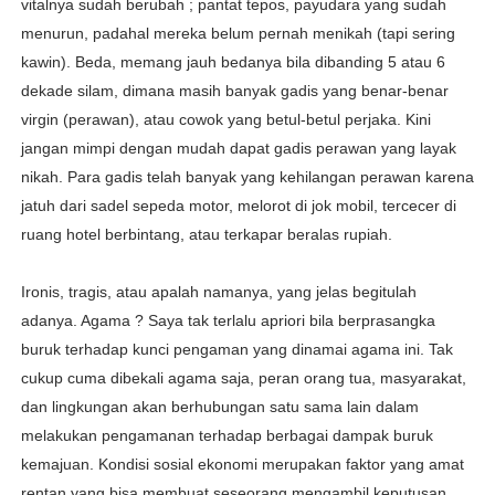
vitalnya sudah berubah ; pantat tepos, payudara yang sudah
menurun, padahal mereka belum pernah menikah (tapi sering
kawin). Beda, memang jauh bedanya bila dibanding 5 atau 6
dekade silam, dimana masih banyak gadis yang benar-benar
virgin (perawan), atau cowok yang betul-betul perjaka. Kini
jangan mimpi dengan mudah dapat gadis perawan yang layak
nikah. Para gadis telah banyak yang kehilangan perawan karena
jatuh dari sadel sepeda motor, melorot di jok mobil, tercecer di
ruang hotel berbintang, atau terkapar beralas rupiah.
Ironis, tragis, atau apalah namanya, yang jelas begitulah
adanya. Agama ? Saya tak terlalu apriori bila berprasangka
buruk terhadap kunci pengaman yang dinamai agama ini. Tak
cukup cuma dibekali agama saja, peran orang tua, masyarakat,
dan lingkungan akan berhubungan satu sama lain dalam
melakukan pengamanan terhadap berbagai dampak buruk
kemajuan. Kondisi sosial ekonomi merupakan faktor yang amat
rentan yang bisa membuat seseorang mengambil keputusan