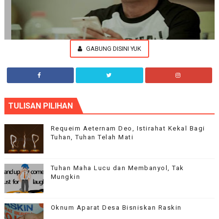
GABUNG DISINI YUK
Aplha Blog
TULISAN PILIHAN
Our flagship theme is highly customizable through the options
panel, so you can modify the design, layout and typography.
Requeim Aeternam Deo, Istirahat Kekal Bagi
Tuhan, Tuhan Telah Mati
Tuhan Maha Lucu dan Membanyol, Tak
Mungkin
Oknum Aparat Desa Bisniskan Raskin