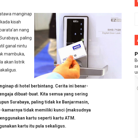
ma 10 Persen Dari APBD
 atawa manginap
tui, Perlukah Tanah Banjar Meneriakkan Waja Sampai Ka Puti
, kada kisah
ndonesia 'Asli Pribumi Indonesia'
 barata’an nang
Surabaya, paling
utube Yang Menghina Nabi Muhammad SAW
il ganal nintu
P
dak mambuka,
B
 akan listrik
s
akaligus.
 Mereka Pilihan Allah ?
u
edia Diluar Rangkulan
ginap di hotel berbintang. Cerita ini benar-
sengaja dibuat-buat. Kita semua yang sering
encari Keadilan di MK
upun Surabaya, paling tidak ke Banjarmasin,
ar-kamarnya tidak memiliki kunci (maksudnya
Nabi Musa
menggunakan kartu seperti kartu ATM.
unakan kartu itu pula sekaligus.