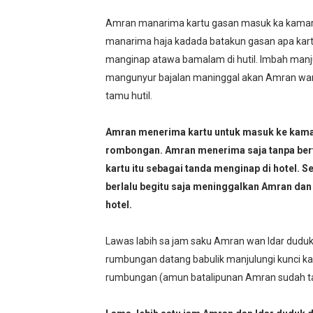
Amran manarima kartu gasan masuk ka kamar
manarima haja kadada batakun gasan apa kartu 
manginap atawa bamalam di hutil. Imbah manju
mangunyur bajalan maninggal akan Amran wan 
tamu hutil.
Amran menerima kartu untuk masuk ke kamar 
rombongan. Amran menerima saja tanpa berta
kartu itu sebagai tanda menginap di hotel. 
berlalu begitu saja meninggalkan Amran dan 
hotel.
Lawas labih sa jam saku Amran wan Idar duduk
rumbungan datang babulik manjulungi kunci ka
rumbungan (amun batalipunan Amran sudah ta