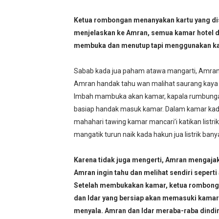
Ketua rombongan menanyakan kartu yang di
menjelaskan ke Amran, semua kamar hotel d
membuka dan menutup tapi menggunakan kart
Sabab kada jua paham atawa mangarti, Amran
Amran handak tahu wan malihat saurang kay
Imbah mambuka akan kamar, kapala rumbungan
basiap handak masuk kamar. Dalam kamar kadap
mahahari tawing kamar mancari’i katikan listrik
mangatik turun naik kada hakun jua listrik ban
Karena tidak juga mengerti, Amran mengaja
Amran ingin tahu dan melihat sendiri sepe
Setelah membukakan kamar, ketua rombonga
dan Idar yang bersiap akan memasuki kamar. 
menyala. Amran dan Idar meraba-raba dindin