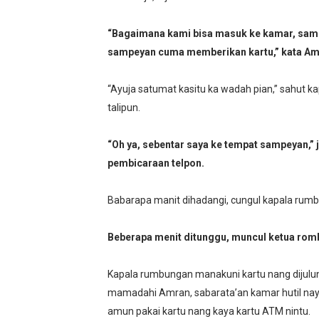
“Bagaimana kami bisa masuk ke kamar, sam
sampeyan cuma memberikan kartu,” kata Am
“Ayuja satumat kasitu ka wadah pian,” sahut
talipun.
“Oh ya, sebentar saya ke tempat sampeyan,”
pembicaraan telpon.
Babarapa manit dihadangi, cungul kapala rumb
Beberapa menit ditunggu, muncul ketua rom
Kapala rumbungan manakuni kartu nang dijulu
mamadahi Amran, sabarata’an kamar hutil na
amun pakai kartu nang kaya kartu ATM nintu.