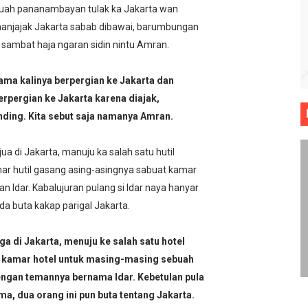
inkah ?
r suah pananambayan tulak ka Jakarta wan
 manjajak Jakarta sabab dibawai, barumbungan
ada Yang Pernah Dilahirkan
a sambat haja ngaran sidin nintu Amran.
Ibnu Maryam
tama kalinya berpergian ke Jakarta dan
nan Sepakbola
erpergian ke Jakarta karena diajak,
nding. Kita sebut saja namanya Amran.
aya Lebih Baik
 di Jakarta, manuju ka salah satu hutil
r hutil gasang asing-asingnya sabuat kamar
Idar. Kabalujuran pulang si Idar naya hanyar
a buta kakap parigal Jakarta.
a di Jakarta, menuju ke salah satu hotel
kamar hotel untuk masing-masing sebuah
ngan temannya bernama Idar. Kebetulan pula
ma, dua orang ini pun buta tentang Jakarta.