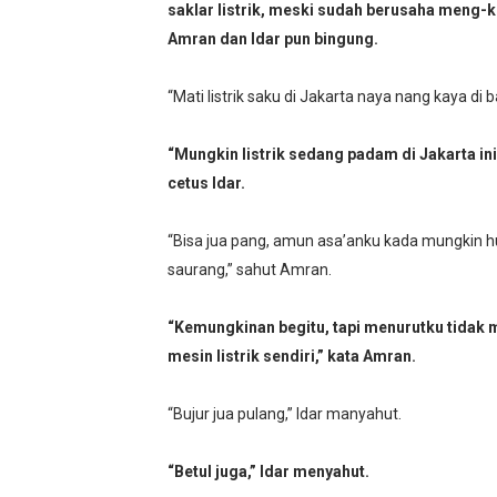
saklar listrik, meski sudah berusaha meng-kli
Amran dan Idar pun bingung.
“Mati listrik saku di Jakarta naya nang kaya di b
“Mungkin listrik sedang padam di Jakarta ini
cetus Idar.
“Bisa jua pang, amun asa’anku kada mungkin huti
saurang,” sahut Amran.
“Kemungkinan begitu, tapi menurutku tidak m
mesin listrik sendiri,” kata Amran.
“Bujur jua pulang,” Idar manyahut.
“Betul juga,” Idar menyahut.