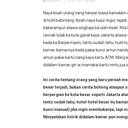
iespe68
14.50
Catatan
PAD Kotabaru Ternyata Cu
Naya kisah urang nang hanyar biasa bamalam
Jalan Alternatif Km 171 Sa
di hutil babintang. Kisah naya bujur-bujur tajadi
Kalau Saja Tagline Capres I
bakaramput atawa singhaja ba’ulah kisah. Kita
rancak tulak ka kuta ganal kaya Jakarta atawa 
Sunnah Nabi, Kanal di Yo
kada ka Banjarmasin, tantu sudah tahu; hutil-hut
kamar-kamarnya kada pakai kunci amun han
2 Lagu Paling Aneh di Dunia
amun pakai kartu nang kaya kartu ATM. Manyala
didalam kamar gin ai mamakai kartu nintu jua s
Firaun, Qarun dan Namrudz;
Pemkab Tanah Bumbu dan M
Ini cerita tentang orang yang baru pernah men
benar terjadi, bukan cerita bohong ataupun 
Langkah Denny Indrayana M
berpergian ke kota besar seperti Jakarta ata
tentu sudah tahu; hotel-hotel besar itu kam
Pilih Ikut Fir'aun Daripada 
kunci manual) jika ingin membukanya, tapi 
Menyalakan listrik didalam kamar pun mengg
PKI Muncul, Kenapa Tidak ?