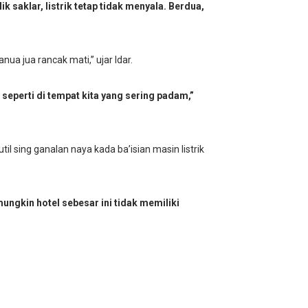
k saklar, listrik tetap tidak menyala. Berdua,
anua jua rancak mati,” ujar Idar.
 seperti di tempat kita yang sering padam,”
l sing ganalan naya kada ba’isian masin listrik
ungkin hotel sebesar ini tidak memiliki