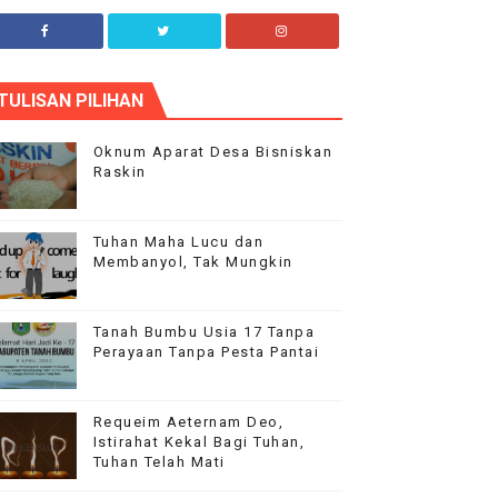
plha Blog
TULISAN PILIHAN
ur flagship theme is highly customizable through
he options panel, so you can modify the design,
ayout and typography.
Oknum Aparat Desa Bisniskan
Raskin
Tuhan Maha Lucu dan
Membanyol, Tak Mungkin
Tanah Bumbu Usia 17 Tanpa
Perayaan Tanpa Pesta Pantai
Requeim Aeternam Deo,
Istirahat Kekal Bagi Tuhan,
Tuhan Telah Mati