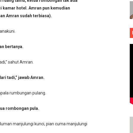
di ruang tamu, ketua rombongan tak ada
 kamar hotel. Amran pun kemudian
an Amran sudah terbiasa).
anakuni.
n bertanya.
adi,” sahut Amran.
ri tadi,” jawab Amran.
apala rumbungan pulang.
tua rombongan pula.
luman manjulungi kunci, pian cuma manjulungi