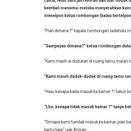
Lama, lebih satu jam Amran dan Idar duduk 
kembali menemui meteka menyerahkan kunci
menelpon ketua rombongan (kalau bertelpon
“Pian dimana ?” kapala rumbungan tadahulu m
“Sampeyan dimana?” ketua rombongan dulua
“Kami masih ai dudukan di ruang tamu matan t
“Kami masih duduk-duduk di ruang tamu seda
“Haw, kanapa kada masuk ka kamar ?” takun k
“Lho, kenapa tidak masuk kamar ?” tanya ke
“Dimapa kami handak masuk ka kamar, pian ba
kartu haja,” ujar Amran.