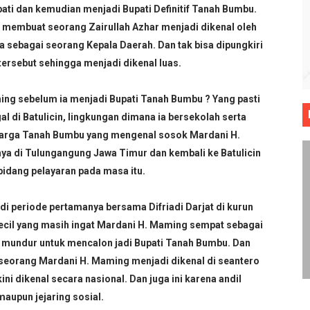
inkah ?
pati dan kemudian menjadi Bupati Definitif Tanah Bumbu.
 membuat seorang Zairullah Azhar menjadi dikenal oleh
ada Yang Pernah Dilahirkan
sebagai seorang Kepala Daerah. Dan tak bisa dipungkiri
rsebut sehingga menjadi dikenal luas.
Ibnu Maryam
nan Sepakbola
ng sebelum ia menjadi Bupati Tanah Bumbu ? Yang pasti
 di Batulicin, lingkungan dimana ia bersekolah serta
aya Lebih Baik
 warga Tanah Bumbu yang mengenal sosok Mardani H.
ya di Tulungangung Jawa Timur dan kembali ke Batulicin
idang pelayaran pada masa itu.
i periode pertamanya bersama Difriadi Darjat di kurun
ecil yang masih ingat Mardani H. Maming sempat sebagai
undur untuk mencalon jadi Bupati Tanah Bumbu. Dan
 seorang Mardani H. Maming menjadi dikenal di seantero
ini dikenal secara nasional. Dan juga ini karena andil
aupun jejaring sosial.