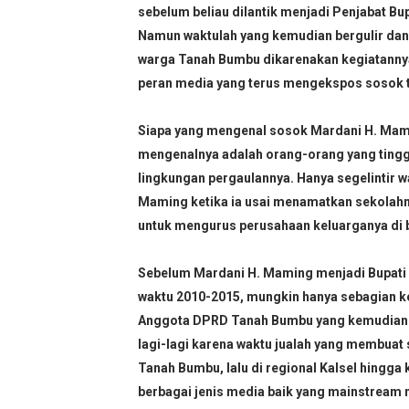
Umat Islam Bersatu, Mungk
sebelum beliau dilantik menjadi Penjabat Bu
Namun waktulah yang kemudian bergulir dan
Selamat Atas Kelahiran Kep
warga Tanah Bumbu dikarenakan kegiatannya 
peran media yang terus mengekspos sosok te
Selamat Kelahiran Isa AS 
Antara Pilkada dan Permai
Siapa yang mengenal sosok Mardani H. Mami
mengenalnya adalah orang-orang yang tinggal
Visioner, Saya Ingin Anak S
lingkungan pergaulannya. Hanya segelintir
Maming ketika ia usai menamatkan sekolahn
Tuhan, Kenalan Dong......
untuk mengurus perusahaan keluarganya di b
Sebelum Mardani H. Maming menjadi Bupati d
waktu 2010-2015, mungkin hanya sebagian k
Anggota DPRD Tanah Bumbu yang kemudian m
lagi-lagi karena waktu jualah yang membuat
Tanah Bumbu, lalu di regional Kalsel hingga k
berbagai jenis media baik yang mainstream m