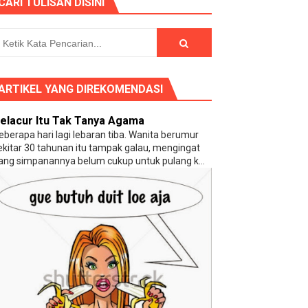
CARI TULISAN DISINI
ng (?)
ARTIKEL YANG DIREKOMENDASI
elacur Itu Tak Tanya Agama
eberapa hari lagi lebaran tiba. Wanita berumur
ekitar 30 tahunan itu tampak galau, mengingat
ang simpanannya belum cukup untuk pulang k...