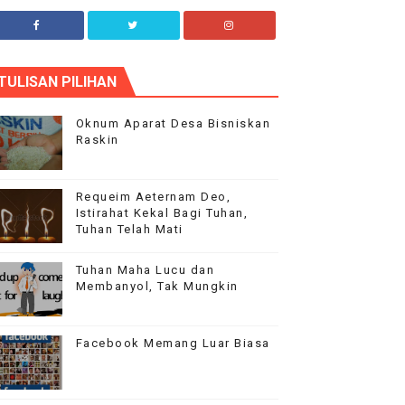
plha Blog
TULISAN PILIHAN
ur flagship theme is highly customizable through
he options panel, so you can modify the design,
ayout and typography.
Oknum Aparat Desa Bisniskan
Raskin
Requeim Aeternam Deo,
Istirahat Kekal Bagi Tuhan,
Tuhan Telah Mati
Tuhan Maha Lucu dan
Membanyol, Tak Mungkin
Facebook Memang Luar Biasa