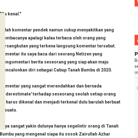
ma 10 Persen Dari APBD
"Ga kenal."
tui, Perlukah Tanah Banjar Meneriakkan Waja Sampai Ka Puti
ndonesia 'Asli Pribumi Indonesia'
Itulah komentar pendek namun cukup menyakitkan yang
membacanya apalagi kalau terbaca oleh orang yang
utube Yang Menghina Nabi Muhammad SAW
bersangkutan yang terkena langsung komentar tersebut.
P
Komentar itu saya baca dari seorang Netizen yang
B
mengomentari berita seseorang yang siap akan maju
s
mencalonkan diri sebagai Cabup Tanah Bumbu di 2020.
 Mereka Pilihan Allah ?
u
edia Diluar Rangkulan
Komentar yang sangat merendahkan dan bernada
'underestimate' terhadap seseorang seolah setiap orang
encari Keadilan di MK
itu harus dikenal dan menjadi terkenal dulu barulah berbuat
sesuatu.
Nabi Musa
Saya sangat yakin dulunya hanya segelintir orang di Tanah
Bumbu yang mengenal siapa itu sosok Zairullah Azhar