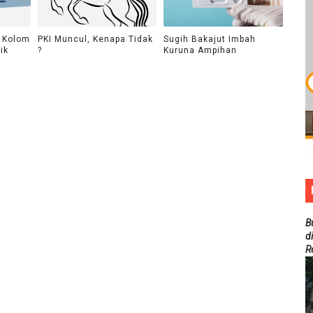
i Kolom
PKI Muncul, Kenapa Tidak
Sugih Bakajut Imbah
ik
?
Kuruna Ampihan
B
d
R