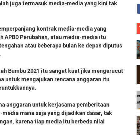
lah juga termasuk media-media yang kini tak
A
memperpanjang kontrak media-media yang
O
t
lah APBD Perubahan, atau media-media itu
l
rtengahan atau beberapa bulan ke depan diputus
.
ah Bumbu 2021 itu sangat kuat jika mengerucut
na untuk mengajukan rencana anggaran itu
eruntukkannya.
na anggaran untuk kerjasama pemberitaan
-media mana saja yang dijadikan dasar, tak
an, karena tiap media itu berbeda nilai