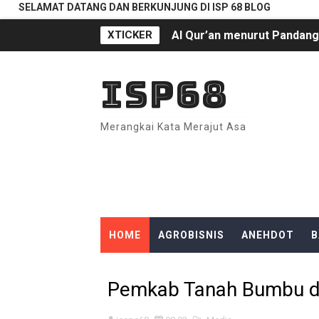
SELAMAT DATANG DAN BERKUNJUNG DI ISP 68 BLOG
XTICKER
Al Qur’an menurut Panda
Qunut Shubuh, Antara Yang
ISP68
Interaktif | Kenapa Tuhan T
Merangkai Kata Merajut Asa
Apakah Iblis Juga Utusan T
Percaya Tuhan Atau Tidak, 
Perayaan Arba Musta'mir J
Status Pekerjaan di Kolom 
HOME
AGROBISNIS
ANEHDOT
B
PAD Kotabaru Ternyata Cu
DONGENG
EDUKASI
EKONOMI
F
Pemkab Tanah Bumbu da
Jalan Alternatif Km 171 Sa