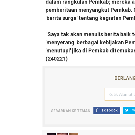
dalam rangkulan Pemkab; mereka ak
pemberitaan menyangkut Pemkab. M
'berita surga' tentang kegiatan Pemk
"Saya tak akan menulis berita baik
'menyerang' berbagai kebijakan Pem
'menutupi' jika di Pemkab ditemukan
(240221)
BERLANG
Facebook
Twi
SEBARKAN KE TEMAN: