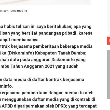
Ibnu Maryam
urtesy : jurnalmalang
nan Sepakbola
aya Lebih Baik
abis tulisan ini saya beritahukan; apa yang
ulisan yang bersifat pandangan pribadi, karena
 lanjut membacanya.
kontrak kerjasama pemberitaan beberapa media
ma
tika (Diskominfo) Kabupaten Tanah Bumbu;
Tentang Pernikahan
han data pada anggaran Diskominfo yang
Bumbu Tahun Anggaran 2021 yang sudah
n data media di daftar kontrak kerjasama
minfo.
kerjasama pemberitaan dengan media itu oleh
 menggunakan daftar media yang dikontrak di
 APBD diparipurnakan oleh DPRD; yang terdapat