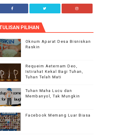
plha Blog
TULISAN PILIHAN
ur flagship theme is highly customizable through
he options panel, so you can modify the design,
ayout and typography.
Oknum Aparat Desa Bisniskan
Raskin
Requeim Aeternam Deo,
Istirahat Kekal Bagi Tuhan,
Tuhan Telah Mati
Tuhan Maha Lucu dan
Membanyol, Tak Mungkin
Facebook Memang Luar Biasa