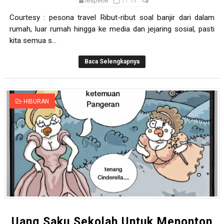
iespe68
17.13
Selamat Kelahiran Isa AS Ibnu Maryam
Courtesy : pesona travel Ribut-ribut soal banjir dari dalam
Antara Pilkada dan Permainan Sepakbola
rumah, luar rumah hingga ke media dan jejaring sosial, pasti
kita semua s...
Visioner, Saya Ingin Anak Saya Lebih Baik
Baca Selengkapnya
Tuhan, Kenalan Dong......
Pelacur Itu Tak Tanya Agama
HIBURAN
Ketika Si Lajang Sok Tahu Tentang Pernikahan
Uang Saku Sekolah Untuk Menonton