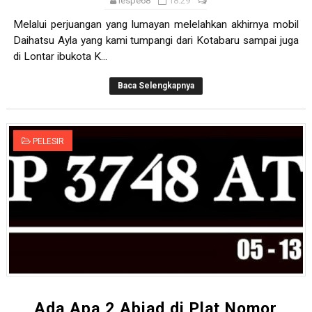
iespe68
18.29
Selamat Kelahiran Isa AS Ibnu Maryam
Melalui perjuangan yang lumayan melelahkan akhirnya mobil
Antara Pilkada dan Permainan Sepakbola
Daihatsu Ayla yang kami tumpangi dari Kotabaru sampai juga
di Lontar ibukota K...
Visioner, Saya Ingin Anak Saya Lebih Baik
Baca Selengkapnya
Tuhan, Kenalan Dong......
Pelacur Itu Tak Tanya Agama
PELESIR
Ketika Si Lajang Sok Tahu Tentang Pernikahan
Ada Apa 2 Abjad di Plat Nomor